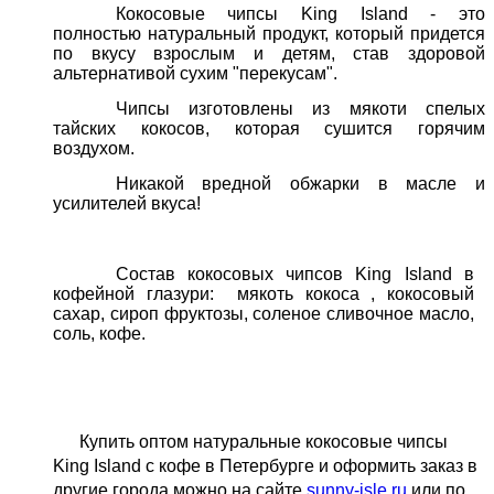
Кокосовые чипсы King Island - это
полностью натуральный продукт, который придется
по вкусу взрослым и детям, став здоровой
альтернативой сухим "перекусам".
Чипсы изготовлены из мякоти спелых
тайских кокосов, которая сушится горячим
воздухом.
Никакой вредной обжарки в масле и
усилителей вкуса!
Состав кокосовых чипсов King Island в
кофейной гл
азури: мякоть кокоса
, кокосовый
сахар, сироп фруктозы, соленое сливочное масло,
соль, кофе.
Купить оптом натуральные кокосовые чипсы
King Island с кофе в Петербурге и оформить заказ в
другие города можно на сайте
sunny-isle.ru
или по