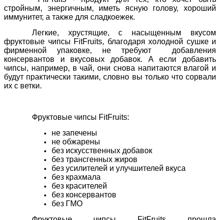
стройным, энергичным, иметь ясную голову, хороший
иммунитет, а также для сладкоежек.
Легкие, хрустящие, с насыщенным вкусом
фруктовые чипсы FitFruits, благодаря холодной сушке и
фирменной упаковке, не требуют добавления
консервантов и вкусовых добавок. А если добавить
чипсы, например, в чай, они снова напитаются влагой и
будут практически такими, словно вы только что сорвали
их с ветки.
Фруктовые чипсы FitFruits:
не запечены
не обжарены
без искусственных добавок
без трансгенных жиров
без усилителей и улучшителей вкуса
без крахмала
без красителей
без консервантов
без ГМО
Фруктовые чипсы FitFruits прошла